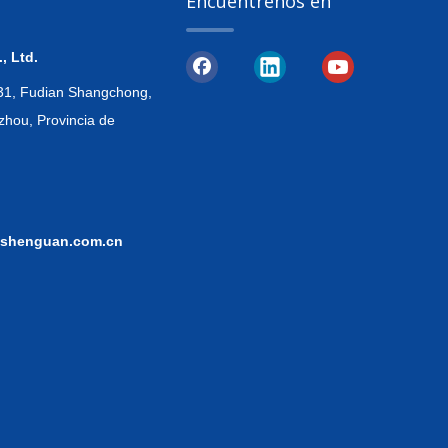
Encuéntrenos en
, Ltd.
, 31, Fudian Shangchong,
zhou, Provincia de
shenguan.com.cn