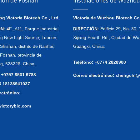
ción de Foshán
Instalaciones de Wuzhou
 Victoria Biotech Co., Ltd.
Victoria de Wuzhou Biotech Co.
ÓN:
4F., A11, Parque Industrial
DIRECCIÓN:
Edificio 29, No. 30
 New Light Source, Luocun,
Xijiang Fourth Rd., Ciudad de Wu
Shishan, distrito de Nanhai,
Guangxi, China.
 Foshan, provincia de
Teléfono: +0774 2828900
, 528226, China.
 +0757 8561 9788
Correo electrónico:
shengchi@
86 18138941037
ectrónico:
victorybio.com