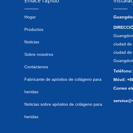
Enlace rápido
Instala
Hogar
Guangdong
DIRECCI
Productos
Guangdong
Noticias
ciudad de 
ciudad de
Sobre nosotros
Guangdong
Contáctenos
Teléfono:
Fabricante de apósitos de colágeno para
Móvil: +
Correo el
heridas
service@
Noticias sobre apósitos de colágeno para
heridas