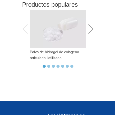
Productos populares
Polvo de hidrogel de colágeno
Librillería de At
reticulado liofilizado