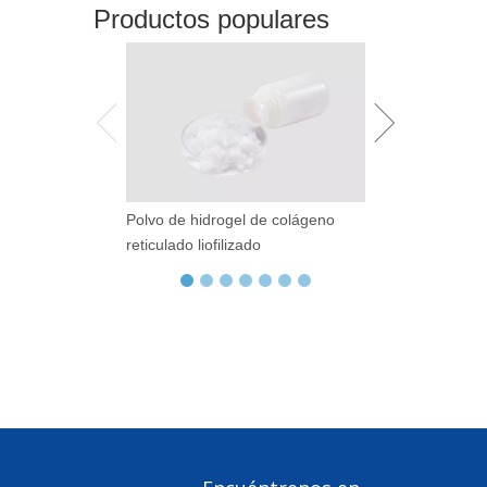
Productos populares
Polvo de hidrogel de colágeno
Librillería de At
reticulado liofilizado