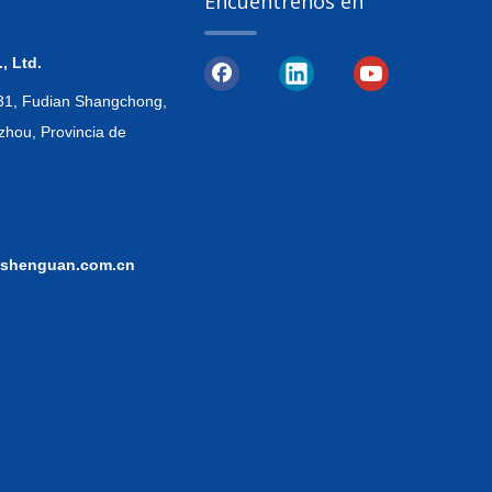
Encuéntrenos en
, Ltd.
, 31, Fudian Shangchong,
zhou, Provincia de
shenguan.com.cn