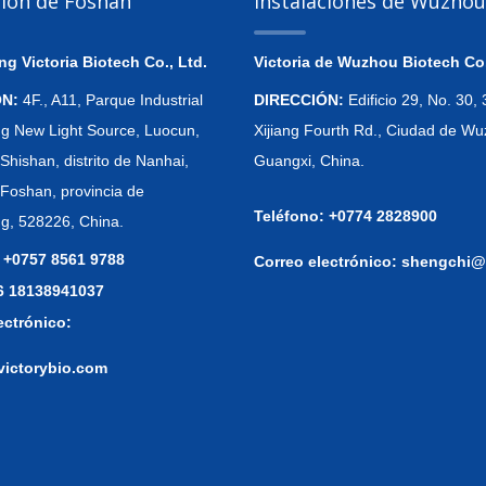
ción de Foshán
Instalaciones de Wuzhou
 Victoria Biotech Co., Ltd.
Victoria de Wuzhou Biotech Co.
ÓN:
4F., A11, Parque Industrial
DIRECCIÓN:
Edificio 29, No. 30
 New Light Source, Luocun,
Xijiang Fourth Rd., Ciudad de Wu
Shishan, distrito de Nanhai,
Guangxi, China.
 Foshan, provincia de
Teléfono: +0774 2828900
, 528226, China.
 +0757 8561 9788
Correo electrónico:
shengchi@
86 18138941037
ectrónico:
victorybio.com