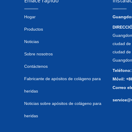
Enlace rápido
Instala
Hogar
Guangdong
DIRECCI
Productos
Guangdong
Noticias
ciudad de 
ciudad de
Sobre nosotros
Guangdong
Contáctenos
Teléfono:
Fabricante de apósitos de colágeno para
Móvil: +
Correo el
heridas
service@
Noticias sobre apósitos de colágeno para
heridas