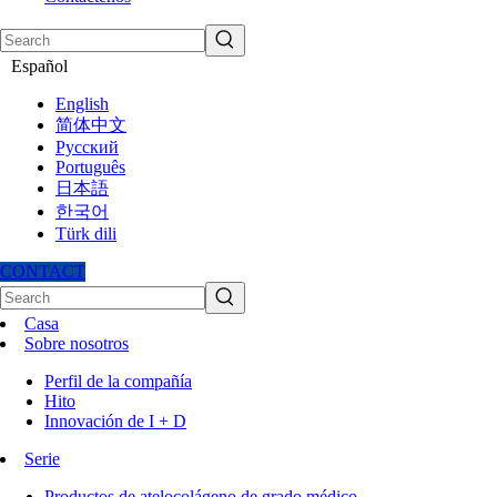
Español
English
简体中文
Pусский
Português
日本語
한국어
Türk dili
CONTACT
Casa
Sobre nosotros
Perfil de la compañía
Hito
Innovación de I + D
Serie
Productos de atelocolágeno de grado médico