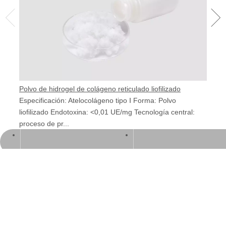
Polvo de hidrogel de colágeno reticulado liofilizado
Libr
Especificación: Atelocolágeno tipo Ⅰ Forma: Polvo
GVB
liofilizado Endotoxina: <0,01 UE/mg Tecnología central:
Apa
proceso de pr...
Fue
service@victorybio.com
+86 757 8561 9788
Alm