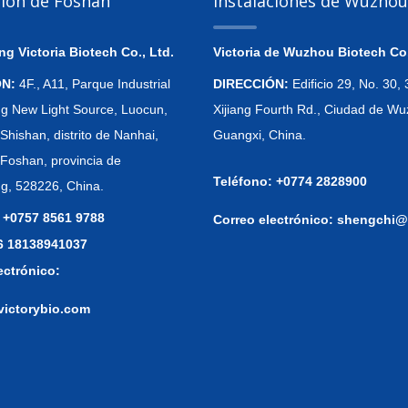
ción de Foshán
Instalaciones de Wuzhou
 Victoria Biotech Co., Ltd.
Victoria de Wuzhou Biotech Co.
ÓN:
4F., A11, Parque Industrial
DIRECCIÓN:
Edificio 29, No. 30
 New Light Source, Luocun,
Xijiang Fourth Rd., Ciudad de Wu
Shishan, distrito de Nanhai,
Guangxi, China.
 Foshan, provincia de
Teléfono: +0774 2828900
, 528226, China.
 +0757 8561 9788
Correo electrónico:
shengchi@
86 18138941037
ectrónico:
victorybio.com