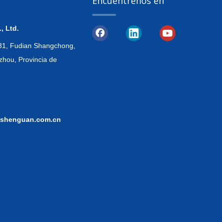
Encuéntrenos en
, Ltd.
, 31, Fudian Shangchong,
zhou, Provincia de
shenguan.com.cn