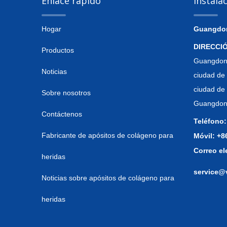
Enlace rápido
Instala
Hogar
Guangdong
DIRECCI
Productos
Guangdong
Noticias
ciudad de 
ciudad de
Sobre nosotros
Guangdong
Contáctenos
Teléfono:
Fabricante de apósitos de colágeno para
Móvil: +
Correo el
heridas
service@
Noticias sobre apósitos de colágeno para
heridas