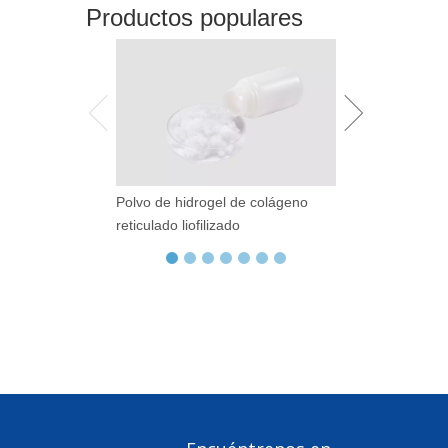
Productos populares
Polvo de hidrogel de colágeno
Librillería de At
reticulado liofilizado