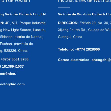
ción de Foshán
Instalaciones de Wuzhou
 Victoria Biotech Co., Ltd.
Victoria de Wuzhou Biotech Co.
ÓN:
4F., A11, Parque Industrial
DIRECCIÓN:
Edificio 29, No. 30
 New Light Source, Luocun,
Xijiang Fourth Rd., Ciudad de Wu
Shishan, distrito de Nanhai,
Guangxi, China.
 Foshan, provincia de
Teléfono: +0774 2828900
, 528226, China.
 +0757 8561 9788
Correo electrónico:
shengchi@
86 18138941037
ectrónico:
victorybio.com