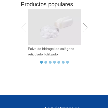
Productos populares
Polvo de hidrogel de colágeno
Librillería de At
reticulado liofilizado