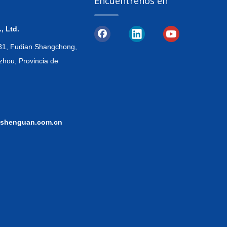
Encuéntrenos en
, Ltd.
, 31, Fudian Shangchong,
zhou, Provincia de
shenguan.com.cn