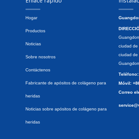
Enlace rápido
Instala
Hogar
Guangdong
DIRECCI
Productos
Guangdong
Noticias
ciudad de 
ciudad de
Sobre nosotros
Guangdong
Contáctenos
Teléfono:
Fabricante de apósitos de colágeno para
Móvil: +
Correo el
heridas
service@
Noticias sobre apósitos de colágeno para
heridas