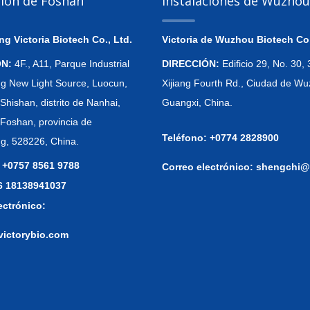
ción de Foshán
Instalaciones de Wuzhou
 Victoria Biotech Co., Ltd.
Victoria de Wuzhou Biotech Co.
ÓN:
4F., A11, Parque Industrial
DIRECCIÓN:
Edificio 29, No. 30
 New Light Source, Luocun,
Xijiang Fourth Rd., Ciudad de Wu
Shishan, distrito de Nanhai,
Guangxi, China.
 Foshan, provincia de
Teléfono: +0774 2828900
, 528226, China.
 +0757 8561 9788
Correo electrónico:
shengchi@
86 18138941037
ectrónico:
victorybio.com