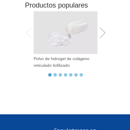
Productos populares
Polvo de hidrogel de colágeno
Librillería de At
reticulado liofilizado