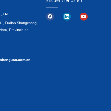
Encuéntrenos en
, Ltd.
, 31, Fudian Shangchong,
zhou, Provincia de
shenguan.com.cn