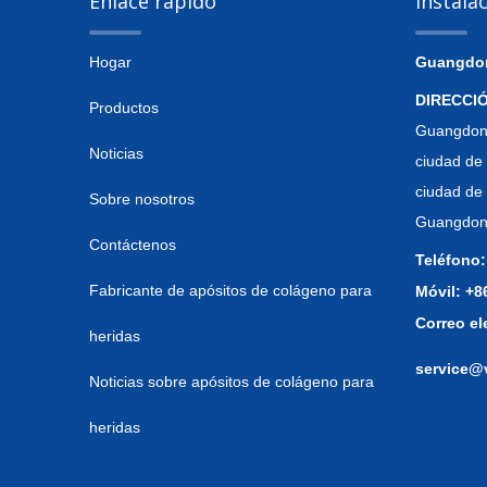
Enlace rápido
Instala
Hogar
Guangdong
DIRECCI
Productos
Guangdong
Noticias
ciudad de 
ciudad de
Sobre nosotros
Guangdong
Contáctenos
Teléfono:
Fabricante de apósitos de colágeno para
Móvil: +
Correo el
heridas
service@
Noticias sobre apósitos de colágeno para
heridas