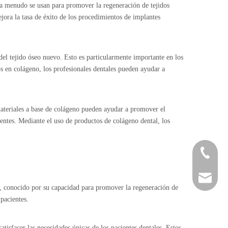
o a menudo se usan para promover la regeneración de tejidos
ejora la tasa de éxito de los procedimientos de implantes
el tejido óseo nuevo. Esto es particularmente importante en los
 ​​en colágeno, los profesionales dentales pueden ayudar a
materiales a base de colágeno pueden ayudar a promover el
uentes. Mediante el uso de productos de colágeno dental, los
+86 757
service@
al, conocido por su capacidad para promover la regeneración de
 pacientes.
tisfacer las necesidades únicas de los pacientes dentales. Estos