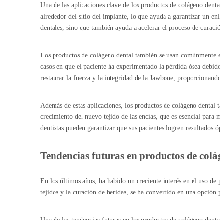
Una de las aplicaciones clave de los productos de colágeno denta
alrededor del sitio del implante, lo que ayuda a garantizar un en
dentales, sino que también ayuda a acelerar el proceso de curació
Los productos de colágeno dental también se usan comúnmente en 
casos en que el paciente ha experimentado la pérdida ósea debido
restaurar la fuerza y ​​la integridad de la Jawbone, proporcionand
Además de estas aplicaciones, los productos de colágeno dental 
crecimiento del nuevo tejido de las encías, que es esencial para
dentistas pueden garantizar que sus pacientes logren resultados ó
Tendencias futuras en productos de colá
En los últimos años, ha habido un creciente interés en el uso d
tejidos y la curación de heridas, se ha convertido en una opción 
Una de las tendencias futuras en los productos de colágeno dental