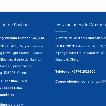
ción de Foshán
Instalaciones de Wuzhou
 Victoria Biotech Co., Ltd.
Victoria de Wuzhou Biotech Co.
ÓN:
4F., A11, Parque Industrial
DIRECCIÓN:
Edificio 29, No. 30
 New Light Source, Luocun,
Xijiang Fourth Rd., Ciudad de Wu
Shishan, distrito de Nanhai,
Guangxi, China.
 Foshan, provincia de
Teléfono: +0774 2828900
, 528226, China.
 +0757 8561 9788
Correo electrónico:
shengchi@
86 18138941037
ectrónico:
victorybio.com