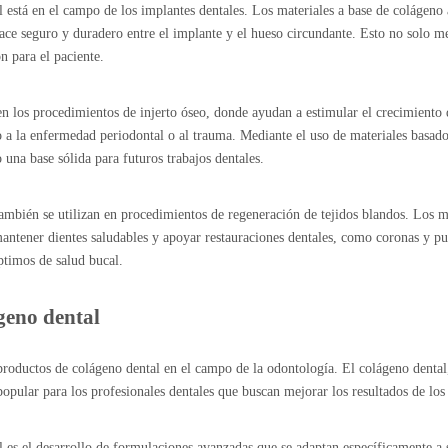
l está en el campo de los implantes dentales. Los materiales a base de colágen
lace seguro y duradero entre el implante y el hueso circundante. Esto no solo m
n para el paciente.
los procedimientos de injerto óseo, donde ayudan a estimular el crecimiento d
 a la enfermedad periodontal o al trauma. Mediante el uso de materiales basados
o una base sólida para futuros trabajos dentales.
también se utilizan en procedimientos de regeneración de tejidos blandos. Los 
 mantener dientes saludables y apoyar restauraciones dentales, como coronas y p
ptimos de salud bucal.
geno dental
e productos de colágeno dental en el campo de la odontología. El colágeno dent
popular para los profesionales dentales que buscan mejorar los resultados de los
 es el desarrollo de formulaciones avanzadas que se adaptan específicamente a sa