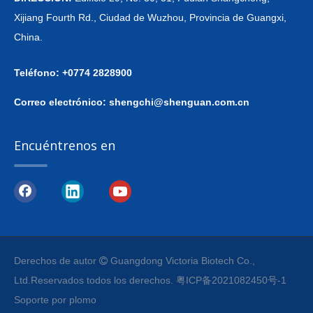
Xijiang Fourth Rd., Ciudad de Wuzhou, Provincia de Guangxi,
China.
Teléfono: +0774 2828900
Correo electrónico:
shengchi@shenguan.com.cn
Encuéntrenos en
Derechos de autor
Guangdong Victoria Biotech Co.,

Ltd.
Reservados todos los derechos.
粤ICP备2021082450号-1
Soporte por
plomo