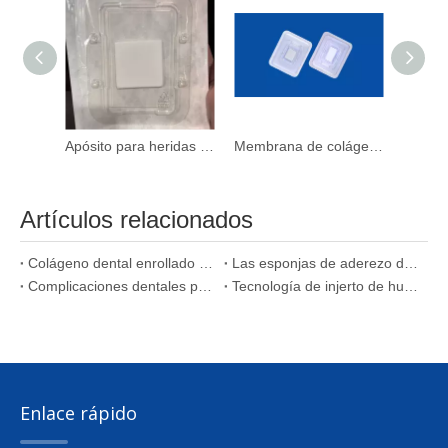
Apósito para heridas de colágeno no adherente, extra grande y altamente eficaz
Membrana de colágeno múltiple para el hogar Vital Vitamins
Artículos relacionados
Colágeno dental enrollado de la esponja para la periodontitis
Las esponjas de aderezo de heridas de colágeno dental pueden detener el sangrado
Complicaciones dentales post-extracción tratadas por colágeno Products
Tecnología de injerto de huesos
Enlace rápido