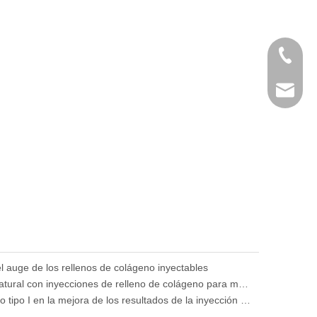
+86 757
service@
el auge de los rellenos de colágeno inyectables
Lograr resultados de apariencia natural con inyecciones de relleno de colágeno para mejorar el rostro
El papel de la solución de colágeno tipo I en la mejora de los resultados de la inyección de relleno