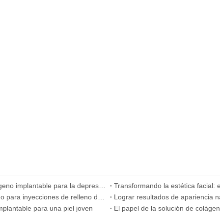
La ciencia detrás de las inyecciones de solución de colágeno implantable para la depresión facial
Transformando la estética facial: 
Aprovechando el poder de la solución de colágeno bovino para inyecciones de relleno de siguiente nivel
plantable para una piel joven