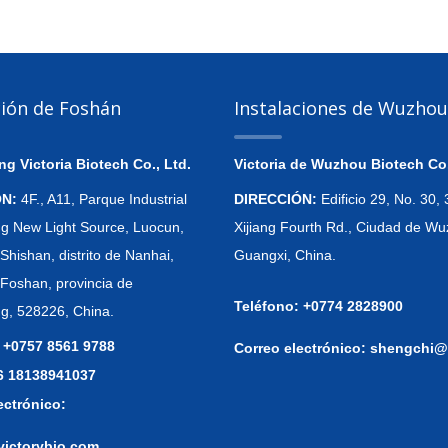
ción de Foshán
Instalaciones de Wuzhou
 Victoria Biotech Co., Ltd.
Victoria de Wuzhou Biotech Co.
ÓN:
4F., A11, Parque Industrial
DIRECCIÓN:
Edificio 29, No. 30
 New Light Source, Luocun,
Xijiang Fourth Rd., Ciudad de Wu
Shishan, distrito de Nanhai,
Guangxi, China.
 Foshan, provincia de
Teléfono: +0774 2828900
, 528226, China.
 +0757 8561 9788
Correo electrónico:
shengchi@
86 18138941037
ectrónico:
victorybio.com