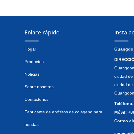
Enlace rápido
Instala
Hogar
Guangdong
DIRECCI
Productos
Guangdong
Noticias
ciudad de 
ciudad de
Sobre nosotros
Guangdong
Contáctenos
Teléfono:
Fabricante de apósitos de colágeno para
Móvil: +
Correo el
heridas
service@