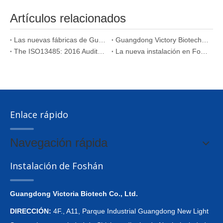
Artículos relacionados
Las nuevas fábricas de Guangdong Victory Biotech Co., Ltd. y Wuzhou Victory Biotech Co., Ltd. obtuvieron oficialmente los certificados ISO13485: 2016 / ISO22442 emitidos por DNV.
Guangdong Victory Biotech (nueva instalación) pasó la auditoría ISO13485:2016
The ISO13485: 2016 Auditoría de Wuzhou Victory Biotech
La nueva instalación en Foshan se completó con éxito
Enlace rápido
Navegación rápida
Instalación de Foshán
Guangdong Victoria Biotech Co., Ltd.
DIRECCIÓN:
4F., A11, Parque Industrial Guangdong New Light